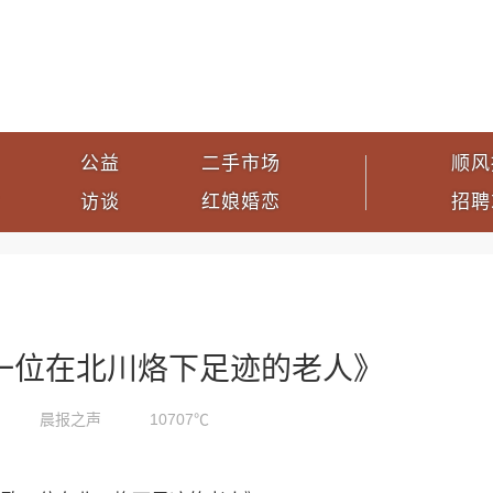
公益
二手市场
顺风
访谈
红娘婚恋
招聘
致一位在北川烙下足迹的老人》
晨报之声
10707℃