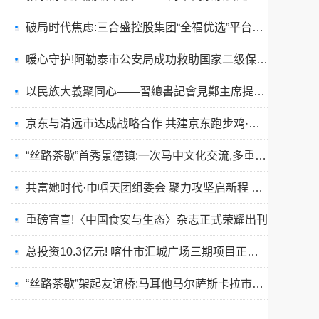
暖心守护!阿勒泰市公安局成功救助国家二级保护动物黑鸢
以民族大義聚同心——習總書記會見鄭主席提出兩岸關系四點重要意見
京东与清远市达成战略合作 共建京东跑步鸡·清远鸡标准体系
“丝路茶歇”首秀景德镇:一次马中文化交流,多重收获与回响
共富她时代·巾帼天团组委会 聚力攻坚启新程 星火燎原耀全国
重磅官宣!〈中国食安与生态〉杂志正式荣耀出刊
总投资10.3亿元! 喀什市汇城广场三期项目正式开工
“丝路茶歇”架起友谊桥:马耳他马尔萨斯卡拉市友城代表团访问景德镇
春训砺警展风采 比武竞技淬精兵—阿勒泰市公安局举行春训队列会操比武活动
张雪峰事件和慢病逆转抗衰运动健康