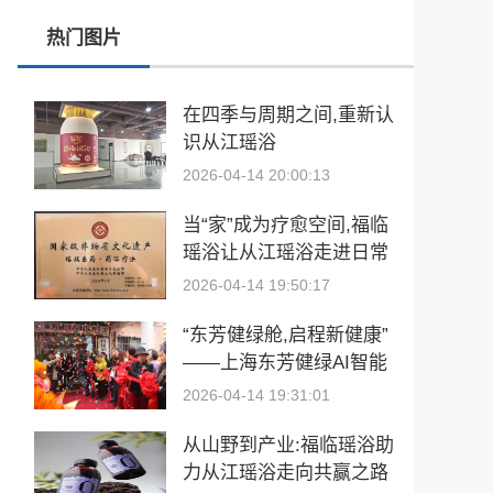
热门图片
玉中有大千——中国工艺美术大师袁嘉骐和他的琢玉人生
​2026亚洲夫人国际大赛发布会在浙江建德成功举行
在四季与周期之间,重新认
识从江瑶浴
乡情聚势筑生态 AI创富启新程|老乡驿站3·29创业峰会圆满落幕
2026-04-14 20:00:13
從“建國方略”到“十五五”的偉大跨越 獻給孫中山誕辰160周年暨鄭麗文訪陸
当“家”成为疗愈空间,福临
瑶浴让从江瑶浴走进日常
生活
2026-04-14 19:50:17
“东芳健绿舱,启程新健康”
——上海东芳健绿AI智能
养身舱品牌发布会圆满成
2026-04-14 19:31:01
功
从山野到产业:福临瑶浴助
力从江瑶浴走向共赢之路