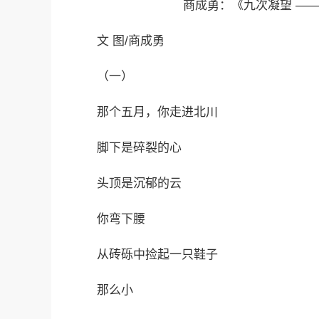
商成勇：《九次凝望 —
文 图/商成勇
（一）
那个五月，你走进北川
脚下是碎裂的心
头顶是沉郁的云
你弯下腰
从砖砾中捡起一只鞋子
那么小