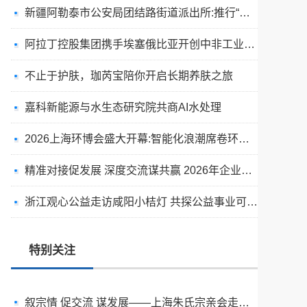
新疆阿勒泰市公安局团结路街道派出所:推行“五步”工作法 打造新时代“枫”景线
阿拉丁控股集团携手埃塞俄比亚开创中非工业农业合作新篇章
不止于护肤，珈芮宝陪你开启长期养肤之旅
嘉科新能源与水生态研究院共商AI水处理
2026上海环博会盛大开幕:智能化浪潮席卷环保产业
出圈·出山·出海的福临瑶浴
精准对接促发展 深度交流谋共赢 2026年企业投融资交流活动第二期圆满举行
天空实业与香港理工大学筹建载人通航飞机研究院
浙江观心公益走访咸阳小桔灯 共探公益事业可持续发展新路径
绿动珠城 向淮而生 ——安徽淮海园林绿化工程有限公司发展纪实
深学细悟四点重要讲话精神 以实干推动两岸融合发展
特别关注
叙宗情 促交流 谋发展——上海朱氏宗亲会走进上海晨烨家具有限公司
破局时代焦虑:三合盛控股集团“全福优选”平台正式启航