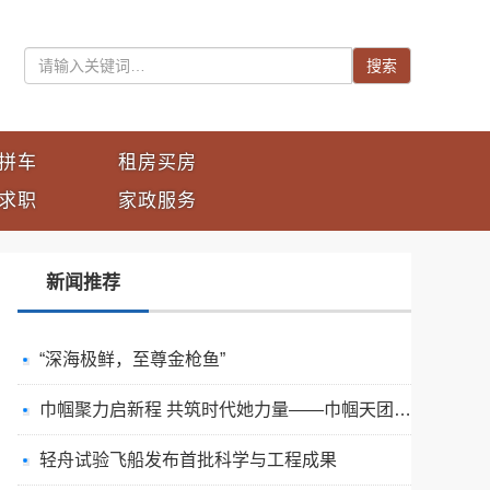
搜索
拼车
租房买房
求职
家政服务
新闻推荐
“深海极鲜，至尊金枪鱼”
巾帼聚力启新程 共筑时代她力量——巾帼天团第四次组委会筹备会圆满举办
轻舟试验飞船发布首批科学与工程成果