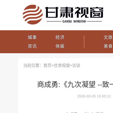
城事
经济
文旅
资讯
体娱
美食
当前位置：首页>
甘肃视窗
>
访谈
商成勇:《九次凝望 --
2026-03-05 15:50:12