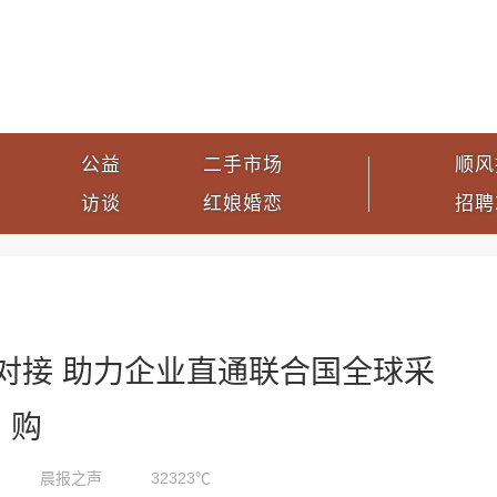
公益
二手市场
顺风
访谈
红娘婚恋
招聘
对接 助力企业直通联合国全球采
购
晨报之声
32323℃