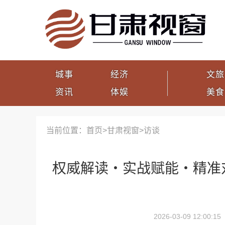
城事
经济
文旅
资讯
体娱
美食
当前位置：首页>
甘肃视窗
>
访谈
权威解读・实战赋能・精准
2026-03-09 12:00:15