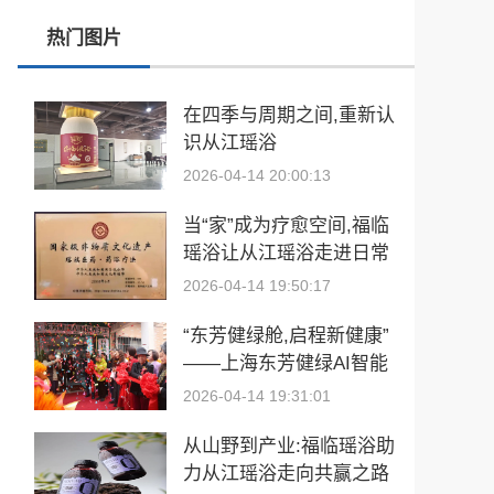
热门图片
张雪峰事件和慢病逆转抗衰运动健康
玉中有大千——中国工艺美术大师袁嘉骐和他的琢玉人生
在四季与周期之间,重新认
识从江瑶浴
​2026亚洲夫人国际大赛发布会在浙江建德成功举行
2026-04-14 20:00:13
乡情聚势筑生态 AI创富启新程|老乡驿站3·29创业峰会圆满落幕
当“家”成为疗愈空间,福临
從“建國方略”到“十五五”的偉大跨越 獻給孫中山誕辰160周年暨鄭麗文訪陸
瑶浴让从江瑶浴走进日常
生活
2026-04-14 19:50:17
“东芳健绿舱,启程新健康”
——上海东芳健绿AI智能
养身舱品牌发布会圆满成
2026-04-14 19:31:01
功
从山野到产业:福临瑶浴助
力从江瑶浴走向共赢之路