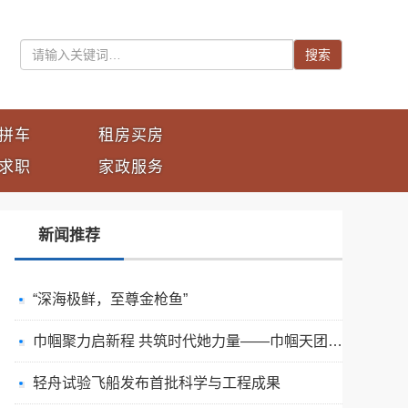
搜索
拼车
租房买房
求职
家政服务
新闻推荐
“深海极鲜，至尊金枪鱼”
巾帼聚力启新程 共筑时代她力量——巾帼天团第四次组委会筹备会圆满举办
轻舟试验飞船发布首批科学与工程成果