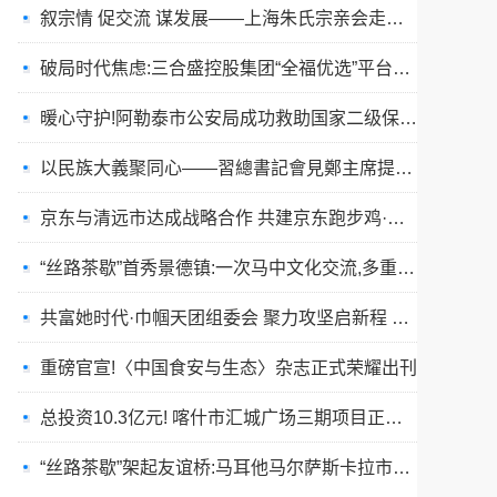
破局时代焦虑:三合盛控股集团“全福优选”平台正式启航
暖心守护!阿勒泰市公安局成功救助国家二级保护动物黑鸢
以民族大義聚同心——習總書記會見鄭主席提出兩岸關系四點重要意見
京东与清远市达成战略合作 共建京东跑步鸡·清远鸡标准体系
“丝路茶歇”首秀景德镇:一次马中文化交流,多重收获与回响
共富她时代·巾帼天团组委会 聚力攻坚启新程 星火燎原耀全国
重磅官宣!〈中国食安与生态〉杂志正式荣耀出刊
总投资10.3亿元! 喀什市汇城广场三期项目正式开工
“丝路茶歇”架起友谊桥:马耳他马尔萨斯卡拉市友城代表团访问景德镇
春训砺警展风采 比武竞技淬精兵—阿勒泰市公安局举行春训队列会操比武活动