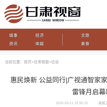
城事
经济
文旅
资讯
体娱
美食
当前位置：首页>
甘肃视窗
>
访谈
惠民焕新 公益同行|广视通智家
雷锋月启幕
2026-03-11 22:50:15
晨报