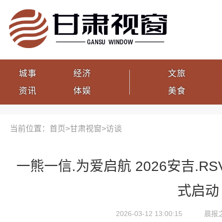
城事
经济
文旅
资讯
体娱
美食
当前位置：首页>
甘肃视窗
>
访谈
一熊一信.为爱启航 2026安吉.
式启动
2026-03-12 13:00:15
晨报