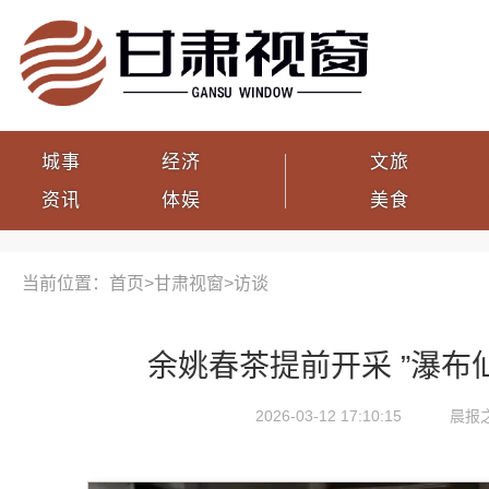
城事
经济
文旅
资讯
体娱
美食
当前位置：首页>
甘肃视窗
>
访谈
余姚春茶提前开采 ”瀑布
2026-03-12 17:10:15
晨报