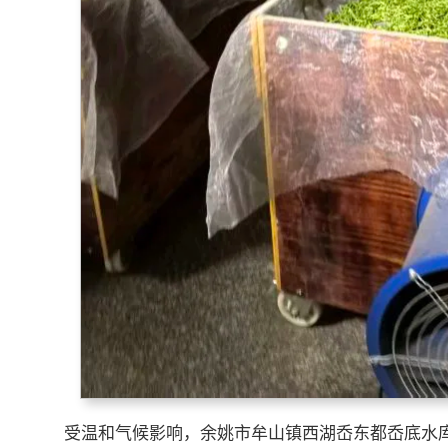
受温和气候影响，余姚市牟山镇西湖岙东都岙底水