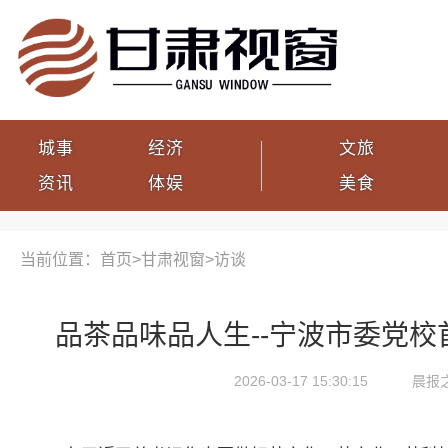
城事
经济
文旅
资讯
体娱
美食
当前位置：首页>
甘肃视窗
>
访谈
品茶品味品人生--宁波市委党
2026-03-17 15:30:15
晨报