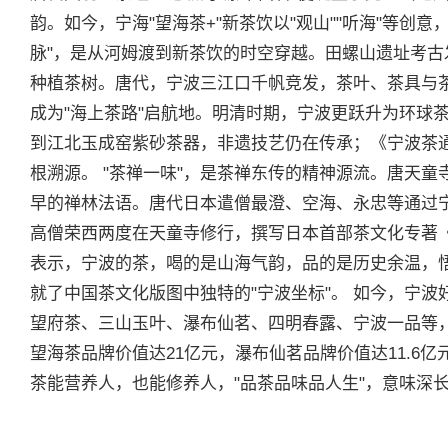
韵。如今，宁海"望海茶+"新茶饮以"观山""听海"等创
脉"，是从河姆渡到新茶饮的时空穿越。田螺山遗址考古发
种植茶树。唐代，宁波三江口千帆竞发，茶叶、茶具与
成为"海上茶路"启航地。明清时期，宁波更跃升为环球
到江北玉成窑紫砂茶器，非遗技艺仍在传承；《宁波茶
根溯源。 "茶禅一味"，是茶禅东传的精神源流。唐天童
早的禅林法语。唐代日本遣僧最澄、空海、永忠等通过
高僧荣西两度在天童寺修行，撰写日本首部茶文化专著《
表示，宁波的茶，喝的是山海气韵，品的是历史余温，悟
就了中国茶文化版图中独特的"宁波坐标"。 如今，宁
望府茶、三山玉叶、瀑布仙茗、四明春露、宁波一品等，
望海茶品牌价值达21亿元，瀑布仙茗品牌价值达11.6
茶能营养人，也能修养人，"品茶品味品人生"，意味深