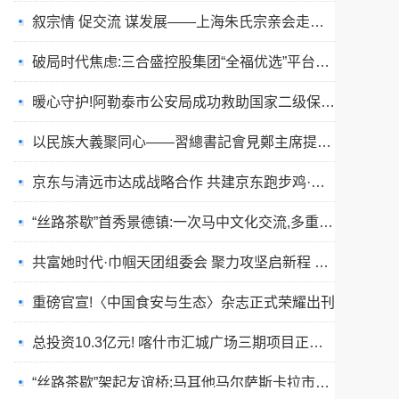
破局时代焦虑:三合盛控股集团“全福优选”平台正式启航
暖心守护!阿勒泰市公安局成功救助国家二级保护动物黑鸢
以民族大義聚同心——習總書記會見鄭主席提出兩岸關系四點重要意見
京东与清远市达成战略合作 共建京东跑步鸡·清远鸡标准体系
“丝路茶歇”首秀景德镇:一次马中文化交流,多重收获与回响
共富她时代·巾帼天团组委会 聚力攻坚启新程 星火燎原耀全国
重磅官宣!〈中国食安与生态〉杂志正式荣耀出刊
总投资10.3亿元! 喀什市汇城广场三期项目正式开工
“丝路茶歇”架起友谊桥:马耳他马尔萨斯卡拉市友城代表团访问景德镇
春训砺警展风采 比武竞技淬精兵—阿勒泰市公安局举行春训队列会操比武活动