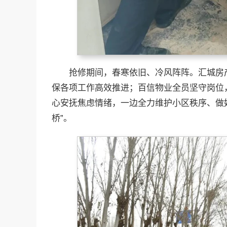
抢修期间，春寒依旧、冷风阵阵。汇城房
保各项工作高效推进；百信物业全员坚守岗位
心安抚焦虑情绪，一边全力维护小区秩序、做
桥”。