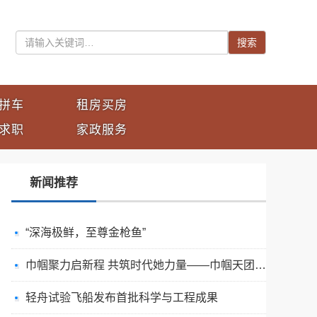
搜索
拼车
租房买房
求职
家政服务
新闻推荐
“深海极鲜，至尊金枪鱼”
巾帼聚力启新程 共筑时代她力量——巾帼天团第四次组委会筹备会圆满举办
轻舟试验飞船发布首批科学与工程成果