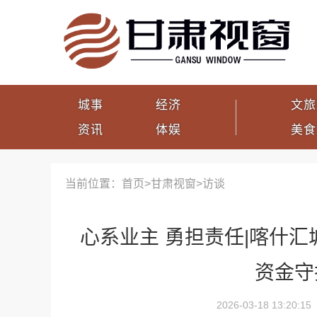
城事
经济
文旅
资讯
体娱
美食
当前位置：首页>
甘肃视窗
>
访谈
心系业主 勇担责任|喀什汇
资金守
2026-03-18 13:20:15