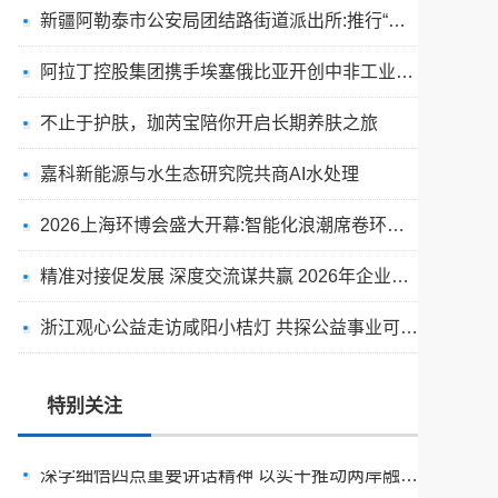
新疆阿勒泰市公安局团结路街道派出所:推行“五步”工作法 打造新时代“枫”景线
阿拉丁控股集团携手埃塞俄比亚开创中非工业农业合作新篇章
不止于护肤，珈芮宝陪你开启长期养肤之旅
嘉科新能源与水生态研究院共商AI水处理
2026上海环博会盛大开幕:智能化浪潮席卷环保产业
精准对接促发展 深度交流谋共赢 2026年企业投融资交流活动第二期圆满举行
出圈·出山·出海的福临瑶浴
浙江观心公益走访咸阳小桔灯 共探公益事业可持续发展新路径
天空实业与香港理工大学筹建载人通航飞机研究院
绿动珠城 向淮而生 ——安徽淮海园林绿化工程有限公司发展纪实
特别关注
深学细悟四点重要讲话精神 以实干推动两岸融合发展
叙宗情 促交流 谋发展——上海朱氏宗亲会走进上海晨烨家具有限公司