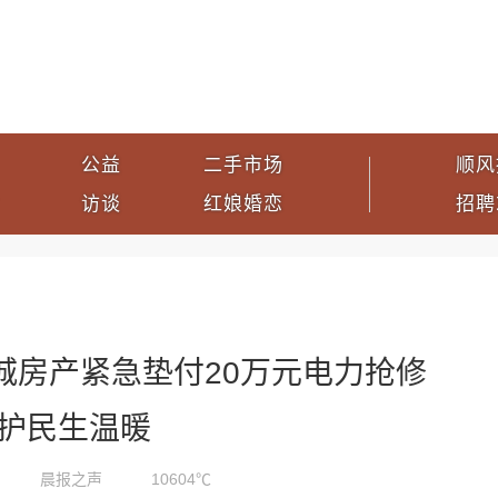
公益
二手市场
顺风
访谈
红娘婚恋
招聘
城房产紧急垫付20万元电力抢修
护民生温暖
晨报之声
10604℃