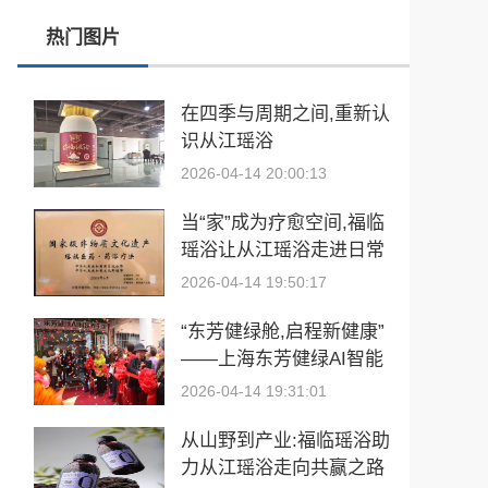
热门图片
张雪峰事件和慢病逆转抗衰运动健康
玉中有大千——中国工艺美术大师袁嘉骐和他的琢玉人生
在四季与周期之间,重新认
识从江瑶浴
​2026亚洲夫人国际大赛发布会在浙江建德成功举行
2026-04-14 20:00:13
乡情聚势筑生态 AI创富启新程|老乡驿站3·29创业峰会圆满落幕
当“家”成为疗愈空间,福临
從“建國方略”到“十五五”的偉大跨越 獻給孫中山誕辰160周年暨鄭麗文訪陸
瑶浴让从江瑶浴走进日常
生活
2026-04-14 19:50:17
“东芳健绿舱,启程新健康”
——上海东芳健绿AI智能
养身舱品牌发布会圆满成
2026-04-14 19:31:01
功
从山野到产业:福临瑶浴助
力从江瑶浴走向共赢之路