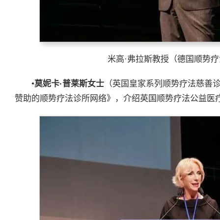
米高·弗拉斯教授（德国顺势
•
莫妮卡
·
普莱斯女士
（英国皇家系列顺势疗法慈善
赞助的顺势疗法诊所网络》，介绍英国顺势疗法公益医