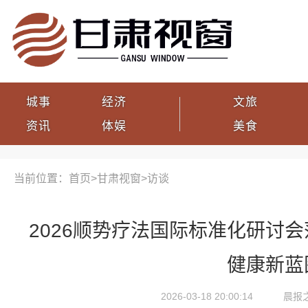
城事
经济
文旅
资讯
体娱
美食
当前位置：首页>
甘肃视窗
>
访谈
2026顺势疗法国际标准化研讨
健康新蓝
2026-03-18 20:00:14
晨报