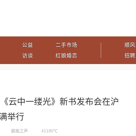
公益
二手市场
顺风
访谈
红娘婚恋
招聘
集《云中一缕光》新书发布会在沪
满举行
晨报之声
41180℃