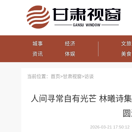
城事
经济
文旅
资讯
体娱
美食
当前位置：首页>
甘肃视窗
>
访谈
人间寻常自有光芒 林曦诗
圆
2026-03-21 17:50:12