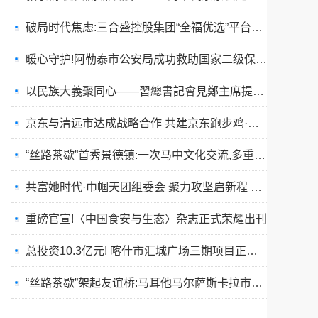
暖心守护!阿勒泰市公安局成功救助国家二级保护动物黑鸢
以民族大義聚同心——習總書記會見鄭主席提出兩岸關系四點重要意見
京东与清远市达成战略合作 共建京东跑步鸡·清远鸡标准体系
“丝路茶歇”首秀景德镇:一次马中文化交流,多重收获与回响
共富她时代·巾帼天团组委会 聚力攻坚启新程 星火燎原耀全国
重磅官宣!〈中国食安与生态〉杂志正式荣耀出刊
总投资10.3亿元! 喀什市汇城广场三期项目正式开工
“丝路茶歇”架起友谊桥:马耳他马尔萨斯卡拉市友城代表团访问景德镇
春训砺警展风采 比武竞技淬精兵—阿勒泰市公安局举行春训队列会操比武活动
张雪峰事件和慢病逆转抗衰运动健康