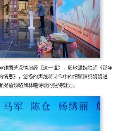
与钱国芳深情演绎《这一世》，殷敏温婉独诵《那年
的情思》，悠扬的声线将诗作中的细腻情感娓娓道
者提前领略到林曦诗歌的独特魅力。