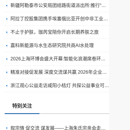
新疆阿勒泰市公安局团结路街道派出所:推行“五步”工作法 打造新时代“枫”景线
阿拉丁控股集团携手埃塞俄比亚开创中非工业农业合作新篇章
不止于护肤，珈芮宝陪你开启长期养肤之旅
嘉科新能源与水生态研究院共商AI水处理
2026上海环博会盛大开幕:智能化浪潮席卷环保产业
出圈·出山·出海的福临瑶浴
精准对接促发展 深度交流谋共赢 2026年企业投融资交流活动第二期圆满举行
天空实业与香港理工大学筹建载人通航飞机研究院
浙江观心公益走访咸阳小桔灯 共探公益事业可持续发展新路径
绿动珠城 向淮而生 ——安徽淮海园林绿化工程有限公司发展纪实
深学细悟四点重要讲话精神 以实干推动两岸融合发展
特别关注
叙宗情 促交流 谋发展——上海朱氏宗亲会走进上海晨烨家具有限公司
破局时代焦虑:三合盛控股集团“全福优选”平台正式启航