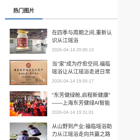
热门图片
玉中有大千——中国工艺美术大师袁嘉骐和他的琢玉人生
​2026亚洲夫人国际大赛发布会在浙江建德成功举行
在四季与周期之间,重新认
识从江瑶浴
乡情聚势筑生态 AI创富启新程|老乡驿站3·29创业峰会圆满落幕
2026-04-14 20:00:13
從“建國方略”到“十五五”的偉大跨越 獻給孫中山誕辰160周年暨鄭麗文訪陸
当“家”成为疗愈空间,福临
瑶浴让从江瑶浴走进日常
生活
2026-04-14 19:50:17
“东芳健绿舱,启程新健康”
——上海东芳健绿AI智能
养身舱品牌发布会圆满成
2026-04-14 19:31:01
功
从山野到产业:福临瑶浴助
力从江瑶浴走向共赢之路