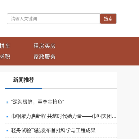
搜索
拼车
租房买房
求职
家政服务
新闻推荐
“深海极鲜，至尊金枪鱼”
巾帼聚力启新程 共筑时代她力量——巾帼天团第四次组委会筹备会圆满举办
轻舟试验飞船发布首批科学与工程成果