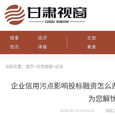
城事
经济
文旅
资讯
体娱
美食
当前位置：首页>
甘肃视窗
>
访谈
企业信用污点影响投标融资怎么
为您解
2026-03-24 13:21:01
晨报