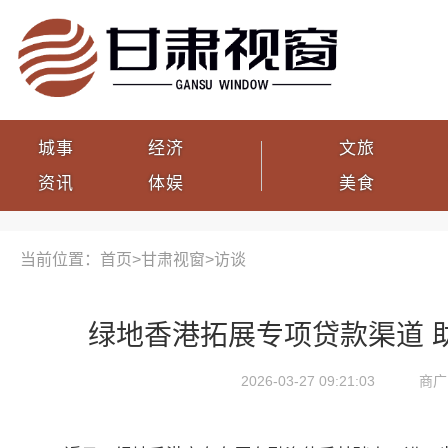
城事
经济
文旅
资讯
体娱
美食
当前位置：首页>
甘肃视窗
>
访谈
绿地香港拓展专项贷款渠道 
2026-03-27 09:21:03
商广