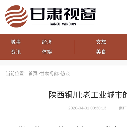
城事
经济
文旅
资讯
体娱
美食
当前位置：首页>
甘肃视窗
>
访谈
陕西铜川:老工业城市
2026-04-01 09:30:13
商广