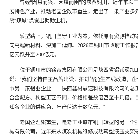
曾经“因煤而兴、因煤而困”的陕西铜川，近年来以
展特色产业，推动老国企改革重生，走出了一条产业多
统“煤城”焕发出勃勃生机。
转型路上，铜川坚守工业为本，依托原有资源推动
向高端新材料、深加工延伸。2026年铜川市政府工作报告
亿元跃升至200亿元。
位于铜川市的铭帝集团有限公司是陕西省铝镁深加工
说：“我们坚持自主品牌建设，推进智能生产线改造，企
市另一家铝业企业——陕西鑫材鼎速科技有限公司的总
合金配方、构型工艺不同，价格相差数倍甚至十几倍。
知名企业的供应商，年产值达十数亿元。”
老国企涅槃重生，是老工业城市铜川转型的另一个抓
械有限公司，近年来从煤炭机械维修成功转型液压支架研