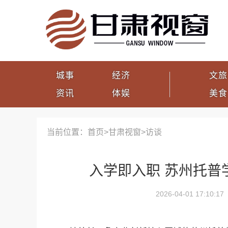
城事
经济
文旅
资讯
体娱
美食
当前位置：首页>
甘肃视窗
>
访谈
入学即入职 苏州托普
2026-04-01 17:10:17