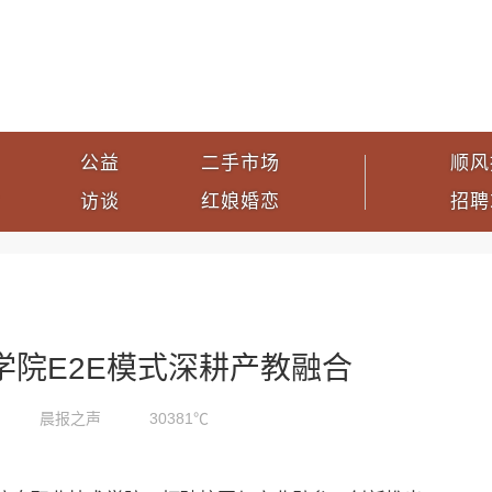
公益
二手市场
顺风
访谈
红娘婚恋
招聘
学院E2E模式深耕产教融合
晨报之声
30381℃