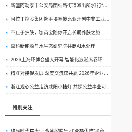
新疆阿勒泰市公安局团结路街道派出所:推行“五步”工作法 打造新时代“枫”景线
阿拉丁控股集团携手埃塞俄比亚开创中非工业农业合作新篇章
不止于护肤，珈芮宝陪你开启长期养肤之旅
嘉科新能源与水生态研究院共商AI水处理
2026上海环博会盛大开幕:智能化浪潮席卷环保产业
出圈·出山·出海的福临瑶浴
精准对接促发展 深度交流谋共赢 2026年企业投融资交流活动第二期圆满举行
天空实业与香港理工大学筹建载人通航飞机研究院
浙江观心公益走访咸阳小桔灯 共探公益事业可持续发展新路径
绿动珠城 向淮而生 ——安徽淮海园林绿化工程有限公司发展纪实
深学细悟四点重要讲话精神 以实干推动两岸融合发展
特别关注
叙宗情 促交流 谋发展——上海朱氏宗亲会走进上海晨烨家具有限公司
破局时代焦虑:三合盛控股集团“全福优选”平台正式启航