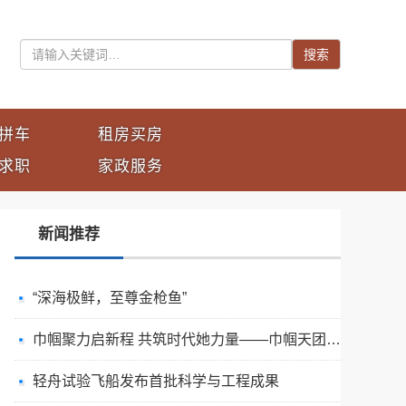
搜索
拼车
租房买房
求职
家政服务
新闻推荐
“深海极鲜，至尊金枪鱼”
巾帼聚力启新程 共筑时代她力量——巾帼天团第四次组委会筹备会圆满举办
轻舟试验飞船发布首批科学与工程成果