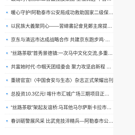
暖心守护!阿勒泰市公安局成功救助国家二级保护动物黑鸢
以民族大義聚同心——習總書記會見鄭主席提出兩岸關系四點重要意見
京东与清远市达成战略合作 共建京东跑步鸡·清远鸡标准体系
“丝路茶歇”首秀景德镇:一次马中文化交流,多重收获与回响
共富她时代·巾帼天团组委会 聚力攻坚启新程 星火燎原耀全国
重磅官宣!〈中国食安与生态〉杂志正式荣耀出刊
总投资10.3亿元! 喀什市汇城广场三期项目正式开工
“丝路茶歇”架起友谊桥:马耳他马尔萨斯卡拉市友城代表团访问景德镇
春训砺警展风采 比武竞技淬精兵—阿勒泰市公安局举行春训队列会操比武活动
张雪峰事件和慢病逆转抗衰运动健康