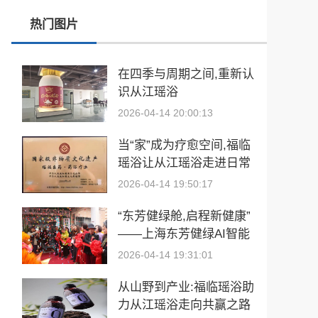
热门图片
玉中有大千——中国工艺美术大师袁嘉骐和他的琢玉人生
​2026亚洲夫人国际大赛发布会在浙江建德成功举行
在四季与周期之间,重新认
识从江瑶浴
乡情聚势筑生态 AI创富启新程|老乡驿站3·29创业峰会圆满落幕
2026-04-14 20:00:13
從“建國方略”到“十五五”的偉大跨越 獻給孫中山誕辰160周年暨鄭麗文訪陸
当“家”成为疗愈空间,福临
瑶浴让从江瑶浴走进日常
生活
2026-04-14 19:50:17
“东芳健绿舱,启程新健康”
——上海东芳健绿AI智能
养身舱品牌发布会圆满成
2026-04-14 19:31:01
功
从山野到产业:福临瑶浴助
力从江瑶浴走向共赢之路