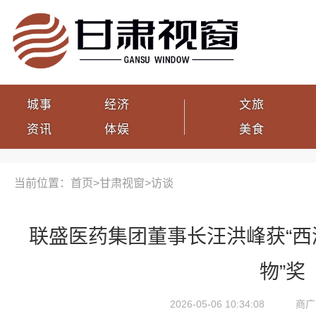
城事
经济
文旅
资讯
体娱
美食
当前位置：首页>
甘肃视窗
>
访谈
联盛医药集团董事长汪洪峰获“西
物”奖
2026-05-06 10:34:08
商广