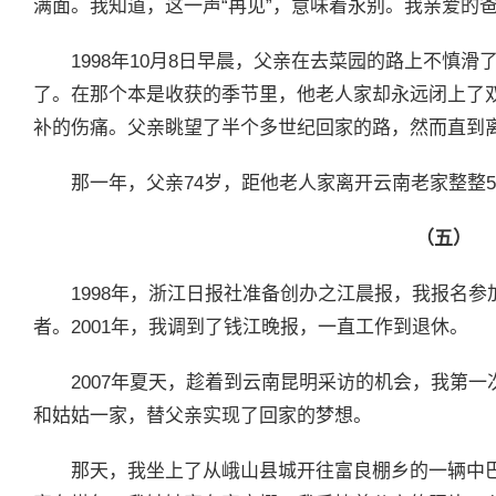
满面。我知道，这一声“再见”，意味着永别。我亲爱的
1998年10月8日早晨，父亲在去菜园的路上不慎
了。在那个本是收获的季节里，他老人家却永远闭上了
补的伤痛。父亲眺望了半个多世纪回家的路，然而直到
那一年，父亲74岁，距他老人家离开云南老家整整5
（五）
1998年，浙江日报社准备创办之江晨报，我报名
者。2001年，我调到了钱江晚报，一直工作到退休。
2007年夏天，趁着到云南昆明采访的机会，我第
和姑姑一家，替父亲实现了回家的梦想。
那天，我坐上了从峨山县城开往富良棚乡的一辆中