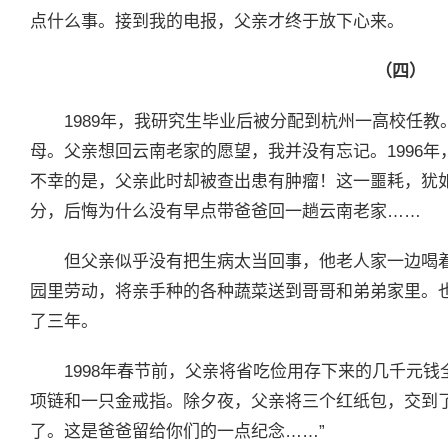
点什么事。接到我的电报，父亲才终于放下心来。
（四）
1989年，我研究生毕业后被分配到杭州一高校任
母。父亲想回云南老家的愿望，我并没有忘记。1996
不幸的是，父亲此时却被查出患有肿瘤！这一噩耗，犹
分，后悔为什么没有早点带爸爸回一趟云南老家……
但父亲似乎没有把生病太当回事，他老人家一边喝
园里劳动，将亲手种的各种蔬菜送到哥哥和弟弟家里。
了三年。
1998年春节前，父亲将省吃俭用存下来的几千元钱
项链和一只金戒指。除夕夜，父亲将三个红纸包，交到
了。这是爸爸留给你们的一点纪念……”