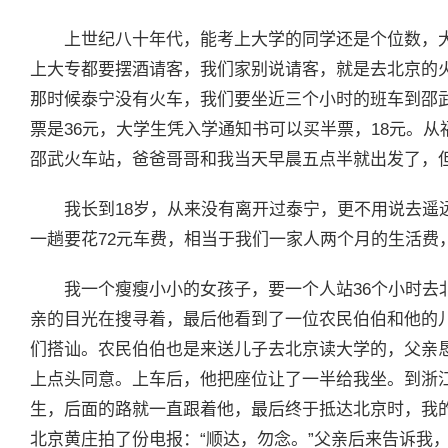
上世纪八十年代，能考上大学的同学还是个位数，大
上大专都要摆酒请客，我们家别说请客，就是去北京的
那时候泰宁没有火车，我们要坐近三个小时的班车到邵武
票是36元，大学生凭入学通知书可以买半票，18元。从
邵武火车站，爸爸哥哥和我当天早晨五点半就出发了，
我长到18岁，从来没有离开过泰宁，更不用说去遥
一趟要花72元车费，相当于我们一家人两个月的生活费
我一个瘦瘦小小的女孩子，要一个人站36个小时去
亲的目光在搜寻着，最后他看到了一位农民伯伯和他的
们搭讪。农民伯伯也是来送儿子去北京读大学的，父亲
上点头同意。上车后，他把座位让了一半给我坐。到浙
生，后面的路就一直跟着他，最后终于抵达北京时，我
北京黄庄拍了份电报：“顺达，勿念。”父亲后来告诉我