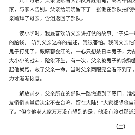
几个月后，父亲便跟着大部队奔赴缅甸，成为中国
家，与家人告别。父亲给奶奶留下了一张他在部队拍的照
亲跪拜了母亲，含泪返回了部队。
读小学时，我最喜欢听父亲讲打仗的故事。“子弹
的脑袋。”听到父亲这样的描述，我很害怕。我问父亲怕
鬼子打死了，眼睛都会红的，一心只想杀日本鬼子，为
大小小的战斗，险象环生。有一次，父亲被鬼子的炮弹
起他就跑，救了父亲一命。当时父亲两眼完全看不到了
力才渐渐恢复。
解放前夕，父亲所在的部队一路撤退到了厦门，准
友悄悄商量后决定不去台湾，留在大陆！“大家都想念
了。”但令他老人家万万没有想到的是，他没有渡过那
（二）