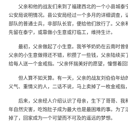
父亲和他的战友们来到了福建西北的一个小县城泰
公安局说明情况。县公安局经过一个多月的详细调查，
部队的普通士兵，非部队长官，便给他们放行了。父亲
先留在泰宁，或靠做小生意或打临工，维持生计。
最初，父亲做起了小生意。我爷爷奶奶在云南时曾
父亲的小生意做得还不错，积攒了一些钱，父亲陆续买
给每人送一个金戒指。”父亲怀揣美好的愿望，憧憬着回
但人算不如天算。有一天，父亲的战友刘伯伯年幼
义气、重情义的人，二话不说，马上卖掉了一枚金戒指
后来，父亲经人介绍认识了母亲，生下了哥哥、我
年自然灾害，吃饱肚子成为最大也是最困难的事。为了
掉了，回家成为一个可望而不可及的遥远的梦想。