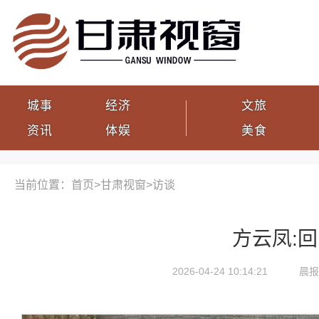
城事
经济
文旅
资讯
体娱
美食
当前位置：首页>
甘肃视窗
>
访谈
方云凤:
2026-04-24 10:14:21
晨报