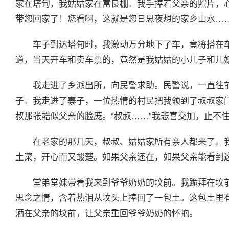
家在塔甸，我姑姑家在富良棚。我手捧着父亲的照片，
带您回家了！您看啊，这就是您日思夜想的家乡山水……
车子到达塔甸时，我激动万分地下了车，竟将搭在
道，当天开车和卖车票的，竟然是我姑姑的小儿子和儿
我走进了乡派出所，向民警求助。民警说，一直往
子。我走进了寨子，一位热情的村民把我领到了叔叔家
叔那张酷似父亲的脸庞。“叔叔……”我悲喜交加，止不
在老家的那几天，叔叔、姑姑家所有亲人都来了。
土菜，开心而又酸楚。如果父亲还在，如果父亲能看到
堂弟堂妹带着我来到爷爷奶奶的坟前。我跪拜在坟
思念之情，含着热泪从坟头上捧回了一包土。这包土里
洒在父亲的坟前，让父亲重回爷爷奶奶的怀抱。