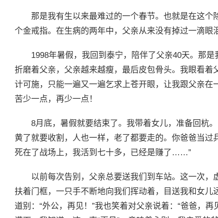
那是我有生以来最难过的一个春节。也就是在这个除
个金戒指。在生病的两年中，父亲从来没有掉过一滴眼
1998年暑假，我回到泰宁，陪伴了父亲40天。那
折磨着父亲，父亲越来越瘦，最后皮包骨头。我眼看着
计可施，只能一遍又一遍乞求上苍开眼，让我跟父亲在
苦少一点，再少一点！
8月底，暑假就要结束了。我带着女儿，准备回杭。
黄了就要收割，人也一样，老了都要走的。你爸爸当过
死在了战场上，我活到七十多，已经是赚了……”
以前每次告别，父亲总要送我们到车站。这一次，
扶着门框，一只手不断地向我们挥动着，目送我和女儿
道别：“外公，再见！”我也笑着对父亲说着：“爸爸，再