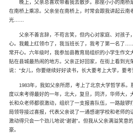
晚上，父亲总喜欢带着我去散步。那座小小的南桥
在南桥上乘凉。父亲坐在南桥上，时常会跟我讲起云南
光……
父亲不善言辞，不苟言笑，但内心对家庭、对孩子
心。我戴上红领巾了，我当班长了，我考了第一名了…
常开心。六年级时，我参加县教育局组织的小学生作文
贴在县城最热闹的地方。父亲正好回家，在街上看到光
说：“女儿，你要继续好好读书，长大要考上大学，要考
1983年，我如父亲所愿，考上了北京大学哲学系
度以来考得最好的一年，北大，复旦，同济，华师大，
长和众老师都很激动，组织了一支报喜队伍，一路敲锣
局领导接过喜报，代表父亲说了一通感谢学校和老师的
激动得只会一个劲儿地说“谢谢”。但我从父亲满溢笑意
豪。