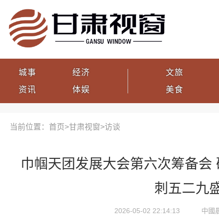
城事
经济
文旅
资讯
体娱
美食
当前位置：首页>
甘肃视窗
>
访谈
巾帼天团发展大会第六次筹备会 
刺五二九
2026-05-02 22:14:13
中國