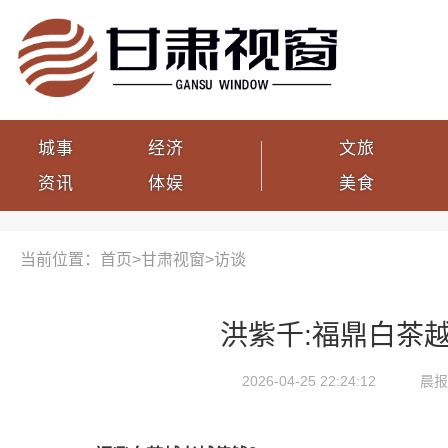
城事
经济
文旅
资讯
体娱
美食
当前位置：首页>
甘肃视窗
>
访谈
洪紫千:福鼎白茶
2026-04-25 22:24:12
晨报