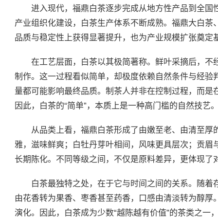
进入现代，福鼎白茶逐步完成从地方性产品到全国
产业组织化建设，白茶生产体系不断成熟。福鼎大白茶
品质与稳定性上获得显著提升，也为产业规模扩张奠定
在工艺层面，白茶以其极简著称。鲜叶采摘后，不
制作。这一过程看似简单，却极度依赖自然条件与经验
量都可能影响最终品质。制茶人并非在控制过程，而是
因此，白茶的“简单”，本质上是一种高门槛的自然技艺
从品类上看，福鼎白茶形成了由嫩至老、由清至厚
雅，滋味鲜爽；白牡丹芽叶相间，风味更具层次；贡眉
长期陈化。不同等级之间，不仅是原料差异，更体现了
白茶最独特之处，在于它与时间之间的关系。随着
由花香转为果香、枣香甚至药香，口感由清淡转为醇厚
演化。因此，白茶成为少数“越陈越有价值”的茶类之一