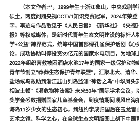
（本文作者
:
**，
1999
年生于浙江象山，中央戏剧学
硕士，两度问鼎央视
CCTV1
知识竞赛冠军，
2024
年荣登
字，事迹与作品散见于《人民日报》《新华社》《央视
报》等权威媒体，是新时代青年生态文明建设的标杆人
学
+
公益
"
跨界范式，统筹中国首部绿孔雀保护话剧《心
论，成功协助叫停投资
39
亿元的国家水电项目，为地球
2022
年组织营救被困酒店水池
17
年的国家一级保护动物
青年节创立
"
莽莽生态保护青年联盟
"
，汇聚北大、清华
盐场候鸟救助到浙江韭山列岛监测
"
神话之鸟
"
中华凤头
相波士顿
"
《濒危物种法案》未来
50
年
"
国际学术会议，
奖学金悉数捐赠国家儿童基金会，到疫情期间顶风出海
海岛
11
岁少女的生态初心，到纽约学成归国后在玉龙雪
艺术之镜、科学之心，在全球生态文明版图上刻下中国