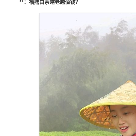
**：福鼎白茶越老越值钱？