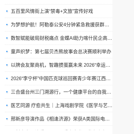
为梦想护航！阿勒泰公安4分钟紧急救援获群众点赞
数智赋能破局财税痛点 金蝶AI助力喀什民企高质量发展
童声织梦：第七届贝杰熊故事会总决赛顺利举办
以牌会友聚商机，智趣掼蛋赢未来 2026“幸运汇杯”掼蛋联谊赛盛大举办
2026“李宁杯”中国匹克球巡回赛青少年赛江西庐山西海站（CPC-J180）圆满收拍！
三合盛台州三门溯源行，一个健康平台的自我修养
医艺同源 疗愈共生｜上海戏剧学院《医学与艺术》跨界融合系列讲堂正式开课
邢新彦导演作品《相逢济源》荣获A类国际电影节最佳作品奖
一封家书，让爱可见：《重启家书》发布会在上海书城圆满落幕
第74届全球国际小姐暨全球女神选美大赛佳丽海选活动圆满落幕