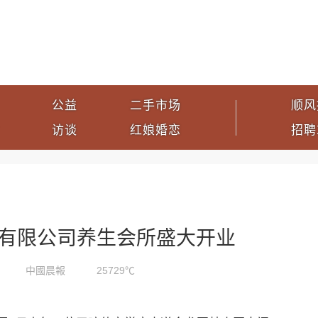
公益
二手市场
顺风
访谈
红娘婚恋
招聘
有限公司养生会所盛大开业
中國晨報
25729℃