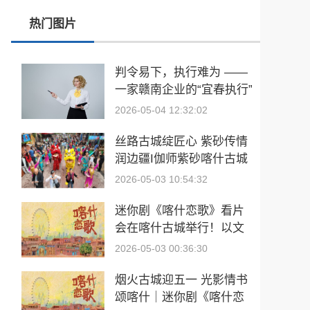
热门图片
以AI育才 以才兴业 以业强国——新质生产力与人工智能赋能人才培育大会在沪成功举办
许文艳：行业博弈里的“道法自然”
判令易下，执行难为 ——
一家赣南企业的“宜春执行”
洪紫千：福鼎白茶越老越值钱？
之困
2026-05-04 12:32:02
丝路古城绽匠心 紫砂传情
润边疆I伽师紫砂喀什古城
旗舰店盛大开业
2026-05-03 10:54:32
迷你剧《喀什恋歌》看片
会在喀什古城举行！以文
艺光影致敬丝路古城烟火
2026-05-03 00:36:30
​烟火古城迎五一 光影情书
颂喀什｜迷你剧《喀什恋