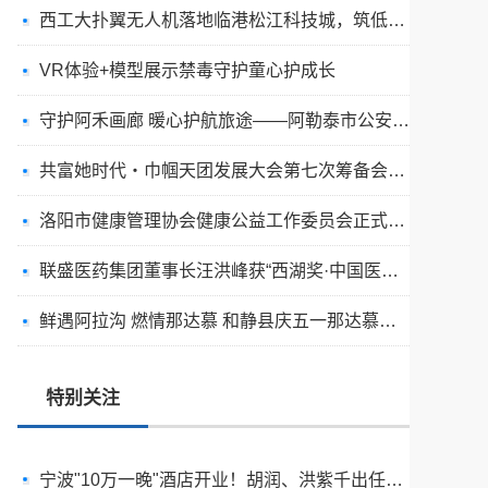
西工大扑翼无人机落地临港松江科技城，筑低空产业新标杆
VR体验+模型展示禁毒守护童心护成长
守护阿禾画廊 暖心护航旅途——阿勒泰市公安局交通管理大队创新举措筑牢阿禾公路平安防线
共富她时代・巾帼天团发展大会第七次筹备会圆满举行——聚势启新程 巾帼耀华章
巾帼天团发展大会第六次筹备会 硬核建强核心班子 全速冲刺五二九盛典
洛阳市健康管理协会健康公益工作委员会正式成立
2026百佛园食膳坊企业国际合作交流会暨“世博之星大舞台”盛大启幕
联盛医药集团董事长汪洪峰获“西湖奖·中国医药产业杰出人物”奖
墨韵迎佳节 丹青颂五一
鲜遇阿拉沟 燃情那达慕 和静县庆五一那达慕大会启幕
五一慰问暖人心匠心筑家启新篇I喀什建工集团工会深入在建项目工地慰问一线建设者
喀什建工集团工会：情系劳模送温暖 致敬榜样传初心
特别关注
宁波"10万一晚"酒店开业！胡润、洪紫千出任首席体验官
五百里风情街上演“禁毒+文旅”宣传好戏