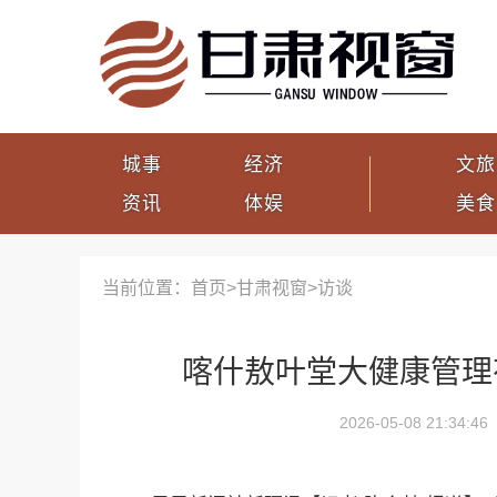
城事
经济
文旅
资讯
体娱
美食
当前位置：首页>
甘肃视窗
>
访谈
喀什敖叶堂大健康管理
2026-05-08 21:34:46