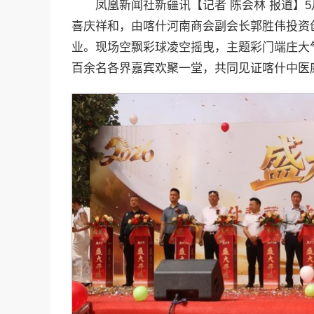
凤凰新闻社新疆讯【记者 陈会林 报道】
喜庆祥和，由喀什河南商会副会长郭胜伟投资
业。现场空飘彩球凌空摇曳，主题彩门端庄大
百余名各界嘉宾欢聚一堂，共同见证喀什中医