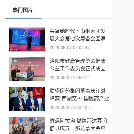
热门图片
2026“李宁杯”中国匹克球巡回赛青少年赛江西庐山西海站（CPC-J180）圆满收拍！
三合盛台州三门溯源行，一个健康平台的自我修养
共富她时代・巾帼天团发
展大会第七次筹备会圆满
医艺同源 疗愈共生｜上海戏剧学院《医学与艺术》跨界融合系列讲堂正式开课
举行——聚势启新程 巾帼
2026-05-07 09:04:47
邢新彦导演作品《相逢济源》荣获A类国际电影节最佳作品奖
耀华章
洛阳市健康管理协会健康
公益工作委员会正式成立
2026-05-06 10:50:12
联盛医药集团董事长汪洪
峰获“西湖奖·中国医药产业
杰出人物”奖
2026-05-06 10:34:08
鲜遇阿拉沟 燃情那达慕 和
静县庆五一那达慕大会启