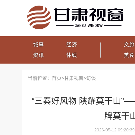
城事
经济
文旅
资讯
体娱
美食
当前位置：首页>
甘肃视窗
>
访谈
“三秦好风物 陕耀莫干山”—
牌莫干
2026-05-12 09:20:39