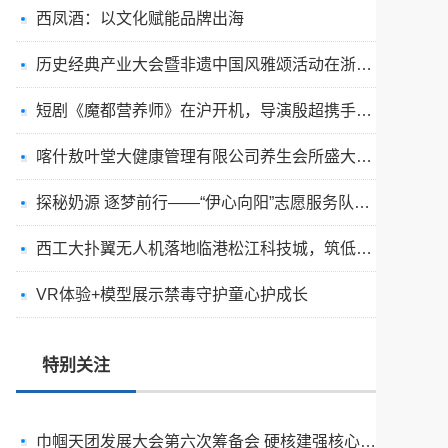
西凤酒：以文化赋能品牌出海
历史经典产业大会暨非遗中国风雅颂活动在浙江举办
短剧《魔都营养师》在沪开机，导演殷超携手礼仪专家周思敏聚焦国民健康
喀什敖叶堂大健康管理有限公司养生会所盛大开业
​探秘奶源 逐梦前行——“伊心向阳”志愿服务队开展幼儿园科普公益志愿活动
判令易下，执行难为 ——一家赣南企业的“宜春执行”之困
西工大扑翼无人机落地临港松江科技城，筑低空产业新标杆
丝路古城绽匠心 紫砂传情润边疆I伽师紫砂喀什古城旗舰店盛大开业
VR体验+模型展示禁毒守护童心护成长
迷你剧《喀什恋歌》看片会在喀什古城举行！以文艺光影致敬丝路古城烟火
​烟火古城迎五一 光影情书颂喀什｜迷你剧《喀什恋歌》看片会在喀什古城举行！
特别关注
巾帼天团发展大会第五次筹备会圆满举行 巾帼聚力启新程 白皮书领航向
巾帼天团发展大会第六次筹备会 硬核建强核心班子 全速冲刺五二九盛典