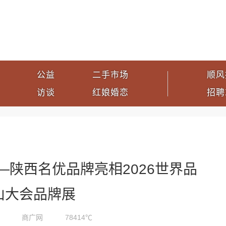
公益
二手市场
顺风
访谈
红娘婚恋
招聘
—陕西名优品牌亮相2026世界品
山大会品牌展
商广网
78414℃