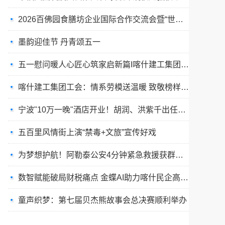
2026百佛园食膳坊企业国际合作交流会暨“世博之星大舞台”盛大启幕
墨韵迎佳节 丹青颂五一
五一慰问暖人心匠心筑家启新篇I喀什建工集团工会深入在建项目工地慰问一线建设者
喀什建工集团工会：情系劳模送温暖 致敬榜样传初心
宁波"10万一晚"酒店开业！胡润、洪紫千出任首席体验官
五百里风情街上演“禁毒+文旅”宣传好戏
为梦想护航！阿勒泰公安4分钟紧急救援获群众点赞
数智赋能破局财税痛点 金蝶AI助力喀什民企高质量发展
童声织梦：第七届贝杰熊故事会总决赛顺利举办
以牌会友聚商机，智趣掼蛋赢未来 2026“幸运汇杯”掼蛋联谊赛盛大举办