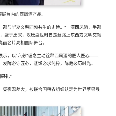
解展台内的西凤酒产品。
一部与华夏文明同频共生的史诗。“一滴西凤酒，半部
商，盛于唐宋，汉唐盛世时曾是丝路上东西方文明交融
亮丽名片亮相国际舞台。
展示，以“六必”理念生动诠释西凤酒的匠人匠心——
，发酵必守匠心，蒸馏必求纯粹，陈藏必历时光。
果礼”
、昼夜温差大，被联合国粮农组织认定为世界苹果最