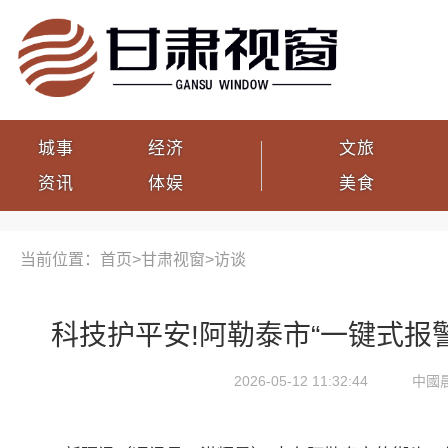
城事
经济
文旅
资讯
体娱
美食
当前位置：首页>
甘肃视窗
>
访谈
科技护平安!阿勒泰市“一键式报
2026-05-12 11:32:44
中國