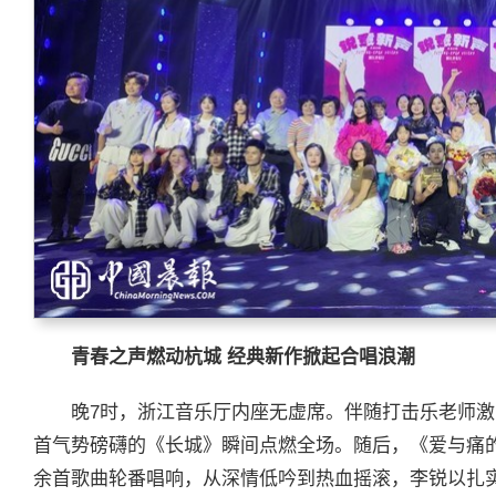
青春之声燃动杭城 经典新作掀起合唱浪潮
晚7时，浙江音乐厅内座无虚席。伴随打击乐老师
首气势磅礴的《长城》瞬间点燃全场。随后，《爱与痛
余首歌曲轮番唱响，从深情低吟到热血摇滚，李锐以扎