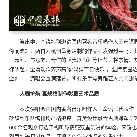
演出中，李锐特别邀请国内著名音乐唱作人王童语
你而流》，两首为杭州量身定制的作品引发强烈共鸣。
一起》、与易老师合作的《我以为》等环节，将亲情、
律响起，全场观众齐声高喊“妈妈节日快乐”，温情氛围
空》中，演唱会圆满落幕，所有乐手与舞蹈艺人共同谢
大咖护航 高规格制作彰显艺术品质
本次演唱会由国内著名音乐唱作人王童语（代表作
改编到乐队编排均严格把控。舞美设计融合古典雕塑与
600余名观众打造了视听与情感双重沉浸的体验。李锐
别哭》等原创作品，展现了创作与演唱的双重实力。