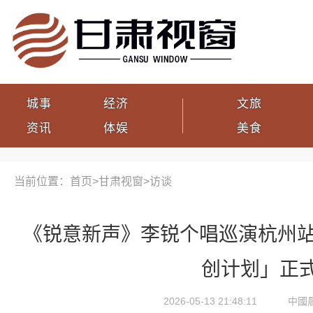
城事
经济
文旅
资讯
体娱
美食
当前位置：首页>
甘肃视窗
>
访谈
《锐意新声》李锐个唱巡演杭州站
创计划」正
2026-05-13 21:48:11
中國