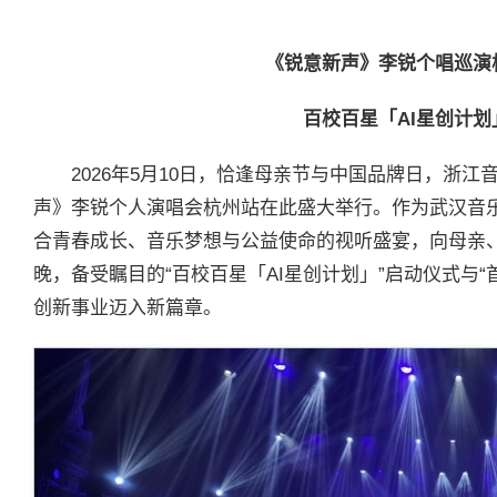
《锐意新声》李锐个唱巡演
百校百星「
AI
星创计划
2026年5月10日，恰逢母亲节与中国品牌日，浙
声》李锐个人演唱会杭州站在此盛大举行。作为武汉音
合青春成长、音乐梦想与公益使命的视听盛宴，向母亲
晚，备受瞩目的“百校百星「AI星创计划」”启动仪式与
创新事业迈入新篇章。