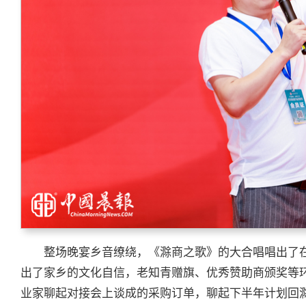
整场晚宴乡音缭绕，《滁商之歌》的大合唱唱出了
出了家乡的文化自信，老知青赠旗、优秀赞助商颁奖等
业家聊起对接会上谈成的采购订单，聊起下半年计划回