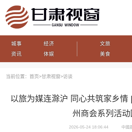
城事
经济
文旅
资讯
体娱
美食
当前位置：首页>
甘肃视窗
>
访谈
以旅为媒连滁沪 同心共筑家乡情 
州商会系列活动
2026-05-24 18:06:44
中國