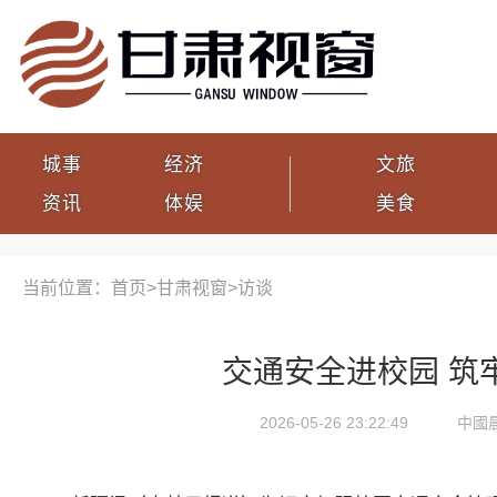
城事
经济
文旅
资讯
体娱
美食
当前位置：首页>
甘肃视窗
>
访谈
交通安全进校园 筑
2026-05-26 23:22:49
中國