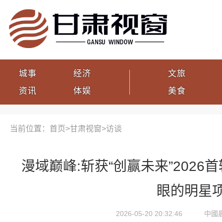
城事
经济
文旅
资讯
体娱
美食
当前位置：首页>
甘肃视窗
>
访谈
漫域巅峰:斩获“创赢未来”2026
眼的明星
2026-05-20 20:32:46
中國