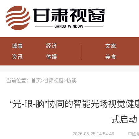
城事
经济
文旅
资讯
体娱
美食
当前位置：首页>
甘肃视窗
>
访谈
“光-眼-脑”协同的智能光场视觉
式启动
2026-05-25 14:54:46
中國