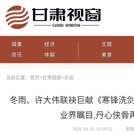
城事
经济
文旅
资讯
体娱
美食
当前位置：首页>
甘肃视窗
>
访谈
冬雨、许大伟联袂巨献《寒锋洗剑
业界瞩目,丹心侠骨
2026-04-20 19:58:02
晨报