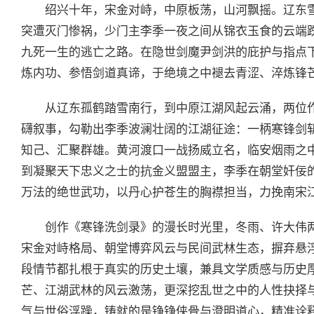
绍兴十年，宋金对峙，中原板荡，山河飘摇。辽东
突遭灭门惨祸，少门主李季一夜之间从锦衣玉食的云端
九死一生的逃亡之路。在隐世剑魔尹剑洪的庇护与指点
炼内功、参悟剑道真谛，于绝境之中褪去青涩、淬炼锋
从辽东孤鹤踏雪南行，到中原江湖风起云涌，两位
礴叙事，勾勒出李季波澜壮阔的江湖征途：一柄寒锋剑
知己、汇聚群雄。黄河渡口一战扬威立名，临安烟雨之
到凝聚天下忠义之士的抗金义盟盟主，李季在朝堂奸佞
万法的绝世武功，以丹心护苍生的胸襟担当，力挽南宋
创作《寒锋洗剑录》的漫长时光里，冬雨、许大伟
宋金对峙格局、朝堂博弈风云与民间武林生态，摒弃悬
段情节都扎根于真实的历史土壤，兼具文学质感与历史
芒、江湖武林的风云激荡，更深挖乱世之中的人性抉择
气与世俗浮躁，铸就的是铮铮侠骨与澄明道心，精准诠释