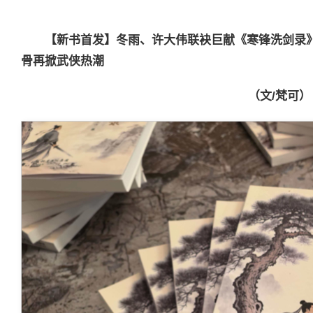
【新书首发】冬雨、许大伟联袂巨献《寒锋洗剑录
骨再掀武侠热潮
（文
/
梵可）