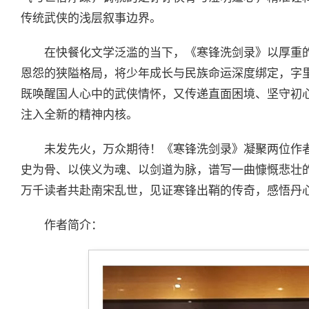
传统武侠的浅层叙事边界。
在快餐化文学泛滥的当下，《寒锋洗剑录》以厚重
恩怨的狭隘格局，将少年成长与民族命运深度绑定，字
既唤醒国人心中的武侠情怀，又传递直面困境、坚守初
注入全新的精神内核。
未发先火，万众期待！《寒锋洗剑录》凝聚两位作
史为骨、以侠义为魂、以剑道为脉，谱写一曲慷慨悲壮
万千读者共赴南宋乱世，见证寒锋出鞘的传奇，感悟丹
作者简介：