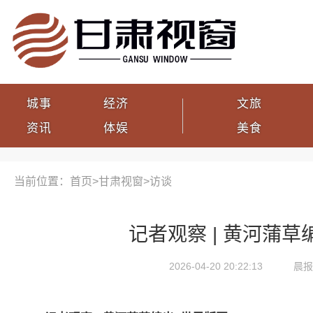
城事
经济
文旅
资讯
体娱
美食
当前位置：首页>
甘肃视窗
>
访谈
记者观察 | 黄河蒲草
2026-04-20 20:22:13
晨报