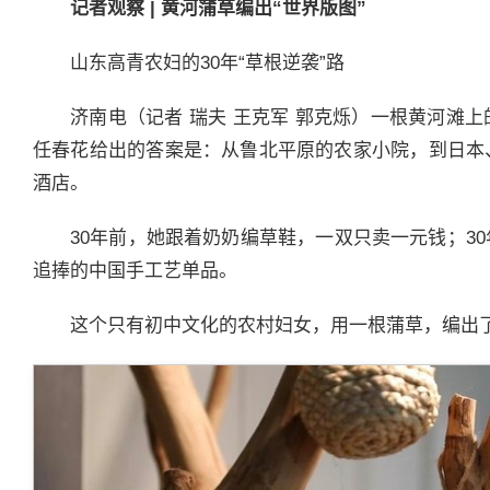
记者观察
|
黄河蒲草编出“世界版图”
山东高青农妇的30年“草根逆袭”路
济南电（记者 瑞夫 王克军 郭克烁）一根黄河滩
任春花给出的答案是：从鲁北平原的农家小院，到日本
酒店。
30年前，她跟着奶奶编草鞋，一双只卖一元钱；3
追捧的中国手工艺单品。
这个只有初中文化的农村妇女，用一根蒲草，编出