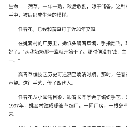
生命——蒲草。一年一熟，秋后收割，晾干储备。这种
手中，被编织成生活的模样。
任春花，已经和蒲草打了近30年交道。
在姚套村的厂房里，她低头编着草编，手指翻飞，
好了。“从我奶奶那一辈就开始干了。那时候没有钱，
一。”
高青草编技艺历史可追溯至晚清时期。那时，任春
声望。这门手艺，传了四代人。
任春花从小耳濡目染，跟着长辈学会了编织手艺。
1997年，姚套村建成珊迪草编厂。一间厂房，一根
来。