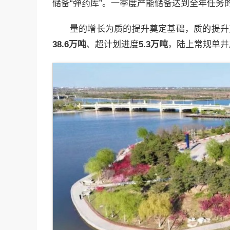
储备“弹药库”。一季度产能储备达到全年任务
量的增长为质的提升奠定基础，质的提升
38.6
万吨
、超计划进度
5.3
万吨
，陆上常规单井