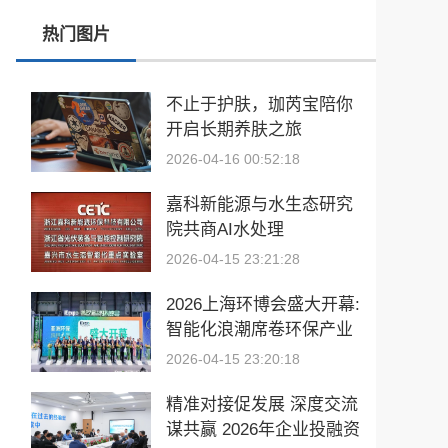
热门图片
共富她时代·巾帼天团组委会 聚力攻坚启新程 星火燎原耀全国
重磅官宣!〈中国食安与生态〉杂志正式荣耀出刊
不止于护肤，珈芮宝陪你
开启长期养肤之旅
总投资10.3亿元! 喀什市汇城广场三期项目正式开工
2026-04-16 00:52:18
“丝路茶歇”架起友谊桥:马耳他马尔萨斯卡拉市友城代表团访问景德镇
嘉科新能源与水生态研究
院共商AI水处理
2026-04-15 23:21:28
2026上海环博会盛大开幕:
智能化浪潮席卷环保产业
2026-04-15 23:20:18
精准对接促发展 深度交流
谋共赢 2026年企业投融资