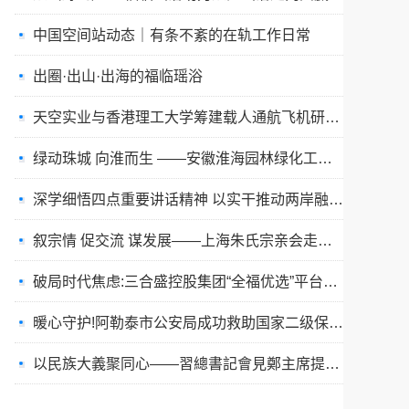
出圈·出山·出海的福临瑶浴
天空实业与香港理工大学筹建载人通航飞机研究院
绿动珠城 向淮而生 ——安徽淮海园林绿化工程有限公司发展纪实
深学细悟四点重要讲话精神 以实干推动两岸融合发展
叙宗情 促交流 谋发展——上海朱氏宗亲会走进上海晨烨家具有限公司
破局时代焦虑:三合盛控股集团“全福优选”平台正式启航
暖心守护!阿勒泰市公安局成功救助国家二级保护动物黑鸢
以民族大義聚同心——習總書記會見鄭主席提出兩岸關系四點重要意見
京东与清远市达成战略合作 共建京东跑步鸡·清远鸡标准体系
“丝路茶歇”首秀景德镇:一次马中文化交流,多重收获与回响