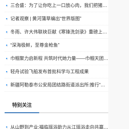
三合盛：为了让你吃上一口放心肉，我们把猪送进了“高山修仙学院”
记者观察 | 黄河蒲草编出“世界版图”
冬雨、许大伟联袂巨献《寒锋洗剑录》重磅上市！未发先火引业界瞩目，丹心侠骨再掀武侠热潮
“深海极鲜，至尊金枪鱼”
巾帼聚力启新程 共筑时代她力量——巾帼天团第四次组委会筹备会圆满举办
破局时代焦虑:三合盛控股集团“全福优选”平台正式启航
轻舟试验飞船发布首批科学与工程成果
在四季与周期之间,重新认识从江瑶浴
新疆阿勒泰市公安局团结路街道派出所:推行“五步”工作法 打造新时代“枫”景线
当“家”成为疗愈空间,福临瑶浴让从江瑶浴走进日常生活
“东芳健绿舱,启程新健康”——上海东芳健绿AI智能养身舱品牌发布会圆满成功
特别关注
从山野到产业:福临瑶浴助力从江瑶浴走向共赢之路
中国空间站动态｜有条不紊的在轨工作日常