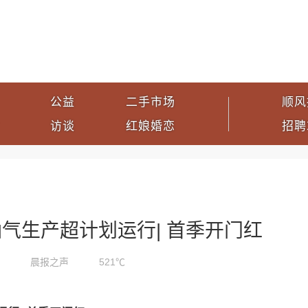
公益
二手市场
顺风
访谈
红娘婚恋
招聘
气生产超计划运行| 首季开门红
晨报之声
521℃