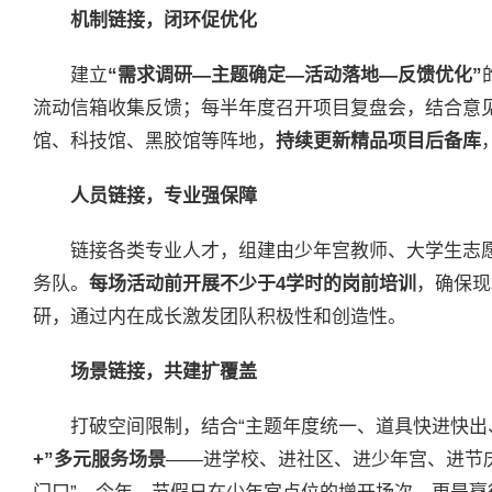
机制链接，闭环促优化
建立
“需求调研—主题确定—活动落地—反馈优化”
流动信箱收集反馈；每半年度召开项目复盘会，结合意
馆、科技馆、黑胶馆等阵地，
持续更新精品项目后备库
人员链接，专业强保障
链接各类专业人才，组建由少年宫教师、大学生志
务队。
每场活动前开展不少于
4
学时的岗前培训
，确保现
研，通过内在成长激发团队积极性和创造性。
场景链接，共建扩覆盖
打破空间限制，结合“主题年度统一、道具快进快出
+”
多元服务场景
——进学校、进社区、进少年宫、进节