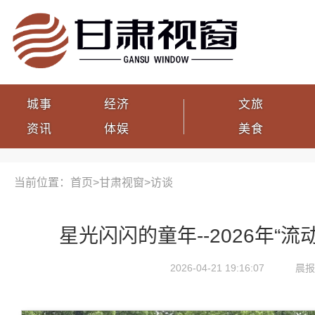
城事
经济
文旅
资讯
体娱
美食
当前位置：首页>
甘肃视窗
>
访谈
星光闪闪的童年--2026年“
2026-04-21 19:16:07
晨报