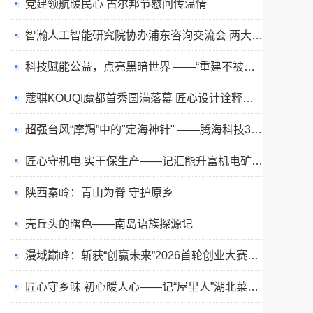
智瀚人工智能研究院协办浦东咨询交流会 两大新质生产力白皮书重磅发布
​科技赋能公益，点亮黑暗世界 ——“重建不被遗忘的光” 公益眼健康盛典在嘉兴圆满举办
蔻骐KOUQI魔都首秀圆满落幕 匠心设计诠释现代服饰新美学
​超强台风“摩羯”中的"定海神针" ——腾海科技3米海上风电场剖面观测浮标持续监测海洋数据
匠心守机电 实干保生产——记汇能升富机电矿长辛锐斌先进事迹
陕西秦岭：青山为脊 守护原乡
壳丘头的曙色——南岛语族探源记
漫域巅峰：斩获“创赢未来”2026首轮创业大赛第一名，成为耀眼的明星项目
​匠心守乡味 初心暖人心——记“屋里人”湖北菜创始人张旭花
省广窗外2026户外生态伙伴大会圆满举行，共筑户外广告新生态