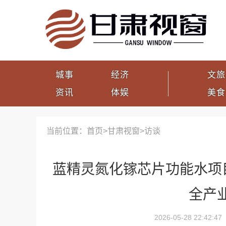
城事
经济
文旅
资讯
体娱
美食
当前位置：首页>
甘肃视窗
>
访谈
蓝精灵氮化镓芯片功能水项
全产
2026-05-28 22:42:47