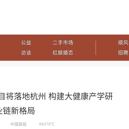
公益
二手市场
顺风
访谈
红娘婚恋
招聘
目将落地杭州 构建大健康产学研
业链新格局
中國晨報
89378℃