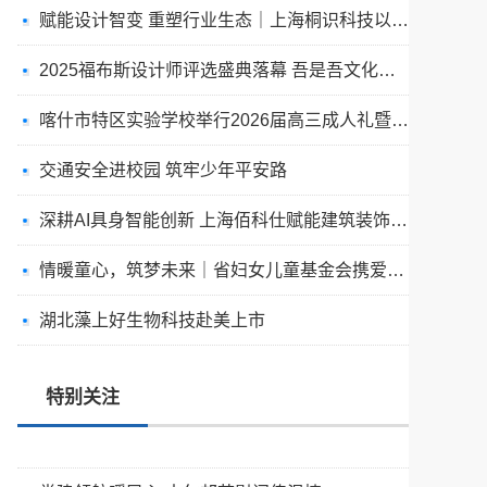
赋能设计智变 重塑行业生态｜上海桐识科技以AI精准测绘技术闪耀2025福布斯设计师评选盛典
2025福布斯设计师评选盛典落幕 吾是吾文化科技以4D全息技术赋能AI设计新变革
喀什市特区实验学校举行2026届高三成人礼暨高考送考仪式
交通安全进校园 筑牢少年平安路
深耕AI具身智能创新 上海佰科仕赋能建筑装饰设计行业全新变革
驰骋赛场展风采 凝心聚力创佳绩
情暖童心，筑梦未来｜省妇女儿童基金会携爱心企业走进永城薛湖镇
“光-眼-脑”协同的智能光场视觉健康系统研发及产业化项目正式启动
湖北藻上好生物科技赴美上市
中国匹克球巡回赛-重庆站（CPC-1000）圆满落幕
江西省国防文化陶瓷艺术书画院院长——“胡涂”大师陶瓷艺术鉴赏
特别关注
以旅为媒连滁沪 同心共筑家乡情 | 安行兔文旅助力上海市滁州商会系列活动圆满举办
党建领航暖民心 古尔邦节慰问传温情