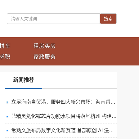
搜索
拼车
租房买房
求职
家政服务
新闻推荐
立足海南自贸港，服务四大新兴市场：海南香岛让真实交易顺畅抵达中国供应链
蓝精灵氮化镓芯片功能水项目将落地杭州 构建大健康产学研全产业链新格局
常熟文旅布局数字文化新赛道 首部原创 AI 漫剧《山海元境》在常熟正式启动