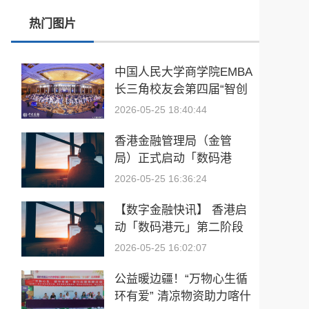
热门图片
“聚企力·融爱心·共发展”庆祝第36个全国助残日
凝心聚力 逐梦同行｜喀什什世平农业发展（集团）举行主题团建活动
​中国人民大学商学院EMBA
长三角校友会第四届“智创
​魔都声优嘉年华超长待机 燃爆百联川沙9周年庆
未来”论坛举行
2026-05-25 18:40:44
春风岁岁，墨迹如初 ——从一封赵朴初致柯灵的信说起
香港金融管理局（金管
局）正式启动「数码港
元」先导计划第二阶段清
2026-05-25 16:36:24
算测试工作，标志着香港
央行数字货币
【数字金融快讯】 香港启
动「数码港元」第二阶段
清算测试
2026-05-25 16:02:07
公益暖边疆！“万物心生循
环有爱” 清凉物资助力喀什