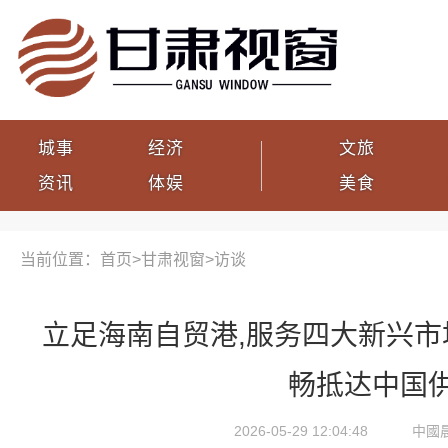
城事
经济
文旅
资讯
体娱
美食
当前位置：首页>
甘肃视窗
>
访谈
立足海南自贸港,服务四大新兴市
畅抵达中国
2026-05-29 12:04:48
中國