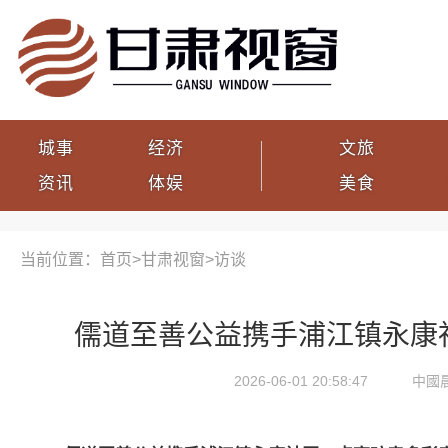
城事
经济
文旅
资讯
体娱
美食
当前位置：首页>
甘肃视窗
>
访谈
儒道至善公益携手浦江镇永康
2026-06-01 20:58:47
中國