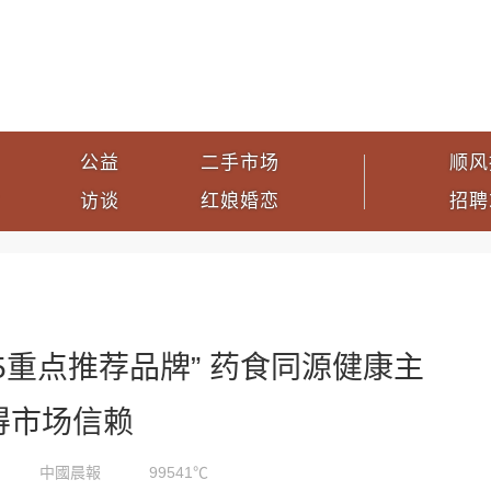
公益
二手市场
顺风
访谈
红娘婚恋
招聘
5重点推荐品牌” 药食同源健康主
得市场信赖
中國晨報
99541℃