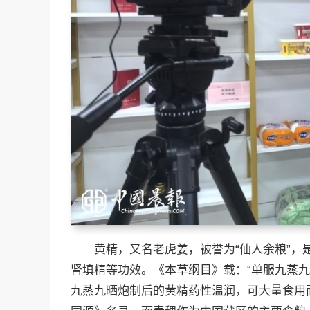
黄精，又名老虎姜，被誉为“仙人余粮”
肾填精等功效。《本草纲目》载：“单服九蒸
九蒸九晒炮制后的黄精药性温润，可大量食用而