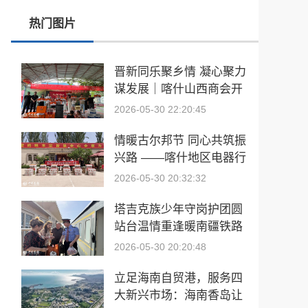
热门图片
“光-眼-脑”协同的智能光场视觉健康系统研发及产业化项目正式启动
中国匹克球巡回赛-重庆站（CPC-1000）圆满落幕
晋新同乐聚乡情 凝心聚力
谋发展｜喀什山西商会开
江西省国防文化陶瓷艺术书画院院长——“胡涂”大师陶瓷艺术鉴赏
展嘉年华团建活动
2026-05-30 22:20:45
以旅为媒连滁沪 同心共筑家乡情 | 安行兔文旅助力上海市滁州商会系列活动圆满举办
情暖古尔邦节 同心共筑振
党建领航暖民心 古尔邦节慰问传温情
兴路 ——喀什地区电器行
业协会慰问驻村工作队
2026-05-30 20:32:32
塔吉克族少年守岗护团圆
站台温情重逢暖南疆铁路
2026-05-30 20:20:48
立足海南自贸港，服务四
大新兴市场：海南香岛让