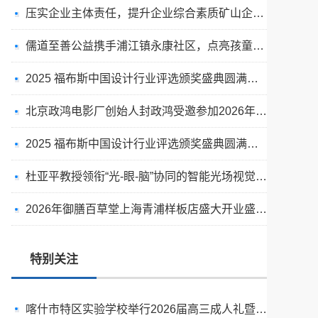
压实企业主体责任，提升企业综合素质矿山企业安全管理的思考
儒道至善公益携手浦江镇永康社区，点亮孩童多彩童年
2025 福布斯中国设计行业评选颁奖盛典圆满举行
北京政鸿电影厂创始人封政鸿受邀参加2026年度抹茶产业大会
2025 福布斯中国设计行业评选颁奖盛典圆满举行
杜亚平教授领衔“光-眼-脑”协同的智能光场视觉健康系统研发及产业化项目正式启动
常熟文旅布局数字文化新赛道 首部原创 AI 漫剧《山海元境》在常熟正式启动
2026年御膳百草堂上海青浦样板店盛大开业盛典纪实
赋能设计智变 重塑行业生态｜上海桐识科技以AI精准测绘技术闪耀2025福布斯设计师评选盛典
2025福布斯设计师评选盛典落幕 吾是吾文化科技以4D全息技术赋能AI设计新变革
特别关注
喀什市特区实验学校举行2026届高三成人礼暨高考送考仪式
交通安全进校园 筑牢少年平安路