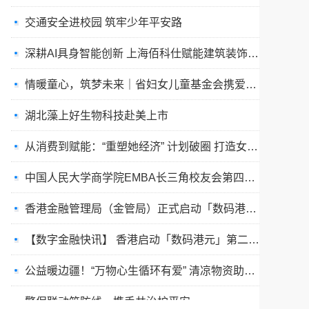
深耕AI具身智能创新 上海佰科仕赋能建筑装饰设计行业全新变革
情暖童心，筑梦未来｜省妇女儿童基金会携爱心企业走进永城薛湖镇
湖北藻上好生物科技赴美上市
从消费到赋能：“重塑她经济” 计划破圈 打造女性创业实干新生态
​中国人民大学商学院EMBA长三角校友会第四届“智创未来”论坛举行
香港金融管理局（金管局）正式启动「数码港元」先导计划第二阶段清算测试工作，标志着香港央行数字货币
【数字金融快讯】 香港启动「数码港元」第二阶段清算测试
公益暖边疆！“万物心生循环有爱” 清凉物资助力喀什少年儿童逐梦绿茵
警保联动筑防线，携手共治护平安
驰骋赛场展风采 凝心聚力创佳绩