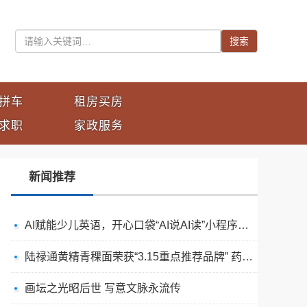
搜索
拼车
租房买房
求职
家政服务
新闻推荐
AI赋能少儿英语，开心口袋“AI说AI读”小程序正式上线
陆禄通黄精青稞面荣获“3.15重点推荐品牌” 药食同源健康主食赢得市场信赖
画坛之光昭后世 写意文脉永流传