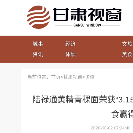
城事
经济
文旅
资讯
体娱
美食
当前位置：首页>
甘肃视窗
>
访谈
陆禄通黄精青稞面荣获“3.1
食赢
2026-06-02 07:24:46