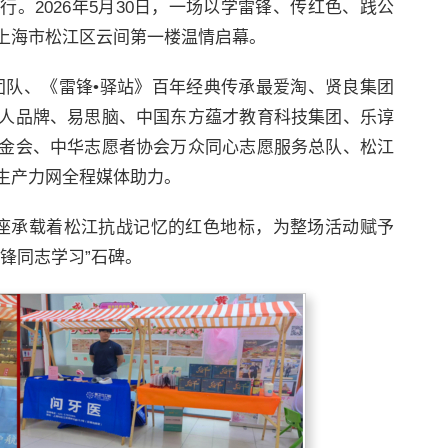
。2026年5月30日，一场以学雷锋、传红色、践公
上海市松江区云间第一楼温情启幕。
团队、《雷锋•驿站》百年经典传承最爱淘、贤良集团
人品牌、易思脑、中国东方蕴才教育科技集团、乐谆
金会、中华志愿者协会万众同心志愿服务总队、松江
生产力网全程媒体助力。
这座承载着松江抗战记忆的红色地标，为整场活动赋予
锋同志学习”石碑。