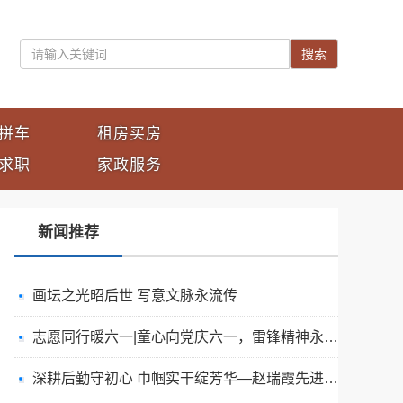
搜索
拼车
租房买房
求职
家政服务
新闻推荐
画坛之光昭后世 写意文脉永流传
志愿同行暖六一|童心向党庆六一，雷锋精神永传承
深耕后勤守初心 巾帼实干绽芳华—赵瑞霞先进个人事迹材料