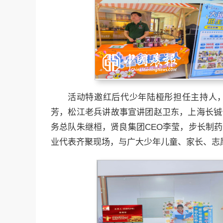
活动特邀红后代少年陆桠彤担任主持人
芳，松江老兵讲故事宣讲团赵卫东，上海长铖
务总队朱继桓，贤良集团CEO李莹，步长制
业代表齐聚现场，与广大少年儿童、家长、志