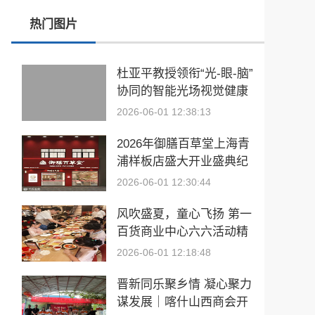
热门图片
警保联动筑防线，携手共治护平安
驰骋赛场展风采 凝心聚力创佳绩
杜亚平教授领衔“光-眼-脑”
协同的智能光场视觉健康
“光-眼-脑”协同的智能光场视觉健康系统研发及产业化项目正式启动
系统研发及产业化项目正
2026-06-01 12:38:13
中国匹克球巡回赛-重庆站（CPC-1000）圆满落幕
式启动
2026年御膳百草堂上海青
浦样板店盛大开业盛典纪
实
2026-06-01 12:30:44
风吹盛夏，童心飞扬 第一
百货商业中心六六活动精
彩来袭
2026-06-01 12:18:48
晋新同乐聚乡情 凝心聚力
谋发展｜喀什山西商会开