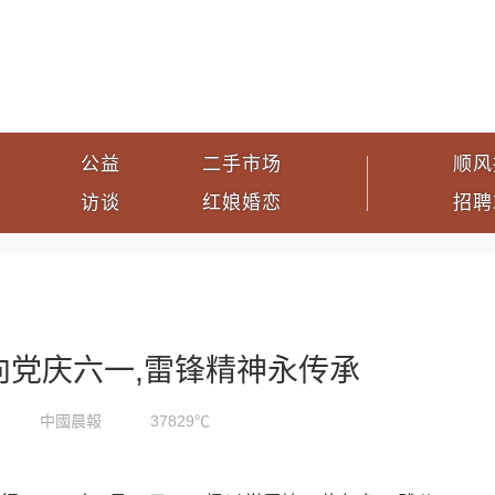
公益
二手市场
顺风
访谈
红娘婚恋
招聘
向党庆六一,雷锋精神永传承
中國晨報
37829℃