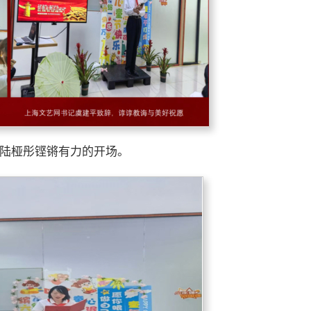
陆桠彤铿锵有力的开场。