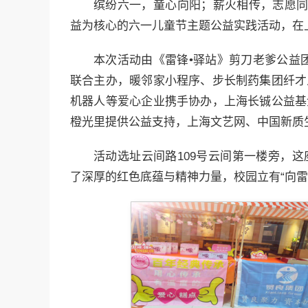
缤纷六一，童心向阳；薪火相传，志愿同行
益为核心的六一儿童节主题公益实践活动，在
本次活动由《雷锋•驿站》剪刀老爹公益
联合主办，暖邻家小程序、步长制药集团纤才
机器人等爱心企业携手协办，上海长铖公益基
橙光里提供公益支持，上海文艺网、中国新质
活动选址云间路109号云间第一楼旁，
了深厚的红色底蕴与精神力量，校园立有“向雷