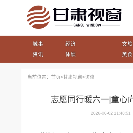
城事
经济
文旅
资讯
体娱
美食
当前位置：首页>
甘肃视窗
>
访谈
志愿同行暖六一|童心
2026-06-02 11:48:51