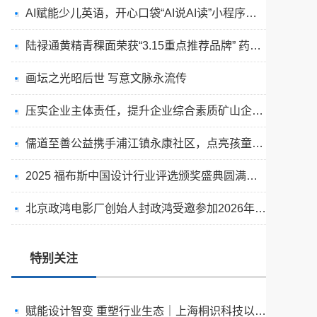
AI赋能少儿英语，开心口袋“AI说AI读”小程序正式上线
陆禄通黄精青稞面荣获“3.15重点推荐品牌” 药食同源健康主食赢得市场信赖
画坛之光昭后世 写意文脉永流传
压实企业主体责任，提升企业综合素质矿山企业安全管理的思考
儒道至善公益携手浦江镇永康社区，点亮孩童多彩童年
塔吉克族少年守岗护团圆 站台温情重逢暖南疆铁路
2025 福布斯中国设计行业评选颁奖盛典圆满举行
立足海南自贸港，服务四大新兴市场：海南香岛让真实交易顺畅抵达中国供应链
北京政鸿电影厂创始人封政鸿受邀参加2026年度抹茶产业大会
蓝精灵氮化镓芯片功能水项目将落地杭州 构建大健康产学研全产业链新格局
常熟文旅布局数字文化新赛道 首部原创 AI 漫剧《山海元境》在常熟正式启动
特别关注
赋能设计智变 重塑行业生态｜上海桐识科技以AI精准测绘技术闪耀2025福布斯设计师评选盛典
2025福布斯设计师评选盛典落幕 吾是吾文化科技以4D全息技术赋能AI设计新变革