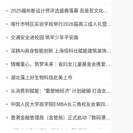
喀什市特区实验学校举行2026届高三成人礼暨高考送考仪式
交通安全进校园 筑牢少年平安路
深耕AI具身智能创新 上海佰科仕赋能建筑装饰设计行业全新变革
情暖童心，筑梦未来｜省妇女儿童基金会携爱心企业走进永城薛湖镇
湖北藻上好生物科技赴美上市
从消费到赋能：“重塑她经济” 计划破圈 打造女性创业实干新生态
​中国人民大学商学院EMBA长三角校友会第四届“智创未来”论坛举行
香港金融管理局（金管局）正式启动「数码港元」先导计划第二阶段清算测试工作，标志着香港央行数字货币
【数字金融快讯】 香港启动「数码港元」第二阶段清算测试
公益暖边疆！“万物心生循环有爱” 清凉物资助力喀什少年儿童逐梦绿茵