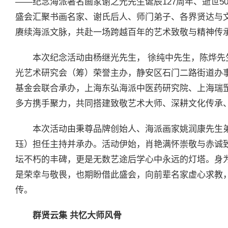
——纪念海派著名画家谢之光先生诞辰127周年、逝世5
盛会汇聚书画名家、谢氏后人、师门弟子、各界贤达与
赓续海派文脉，共赴一场跨越百年的艺术致敬与精神传
本次纪念活动由杨继光先生， 徐纯中先生，陈烨
光艺术研究会（筹）荣誉主办，静安区石门二路街道办
基金会联合承办，上海东弘海派中医药研究院、上海瑞
多方携手聚力，共同搭建致敬艺术大师、深耕文化传承
本次活动由秉尊品牌创始人、海派画家姚润康先生
珏）担任主持并承办。活动伊始，肖艳满怀崇敬与赤诚
坛不朽的丰碑，更是无数艺途后学心中永远的灯塔。身
是荣幸与敬畏，也期盼借此盛会，向前辈名家虚心求教
传。
群贤云集 共忆大师风骨