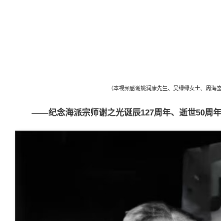
（本视频感谢姚润康先生、吴绿绿女士、周海
——纪念海派宗师谢之光诞辰127周年、逝世50周