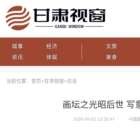
城事
经济
文旅
资讯
体娱
美食
当前位置：首页>
甘肃视窗
>
访谈
画坛之光昭后世 写
2026-06-02 13:26:47
中國