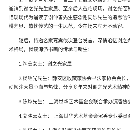
五十载岁月沉淀，一百二十七载文脉绵延。今日盛
邀请到谢之光先生家属、至亲后人莅临现场，谢之光侄
艳现场代为诵读了谢仲善先生感念谢同妙先生的追思信
耕艺界、热忱传艺的一生风范，令在场来宾无不动容。
随后，特邀名家嘉宾依次登台发言，深情追忆谢之
术格局，畅谈海派书画的传承与新生：
1.陶鑫女士：谢之光家属
2.杨继光先生：静安区收藏家协会书法家协会会长
动倾注大量心血与热忱，分享多年来对谢之光艺术精神
3.陈烨先生： 上海世华艺术基金会联合承办沉香协
4.艾晓云女士： 上海世华艺术基金会沉香专业委员